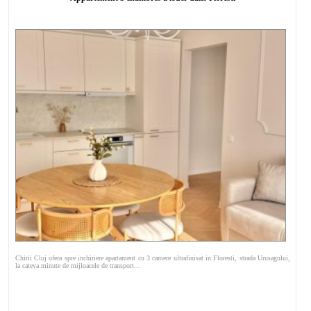
Chirii Cluj ofera spre inchiriere apartament cu 3 camere ultrafinisat in Floresti, strada Urusagului,
la cateva minute de mijloacele de transport...