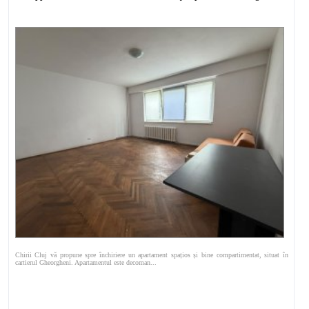
Chirii Cluj vă propune spre închiriere un apartament spațios și bine compartimentat, situat în
cartierul Gheorgheni. Apartamentul este decoman...