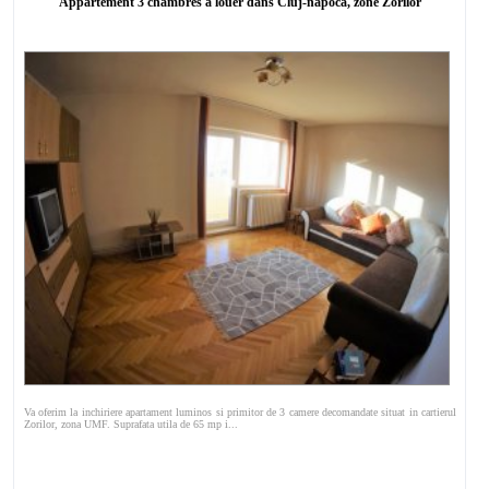
Appartement 3 chambres à louer dans Cluj-napoca, zone Zorilor
Va oferim la inchiriere apartament luminos si primitor de 3 camere decomandate situat in cartierul
Zorilor, zona UMF. Suprafata utila de 65 mp i...