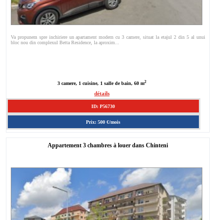
Va propunem spre inchiriere un apartament modern cu 3 camere, situat la etajul 2 din 5 al unui
bloc nou din complexul Betta Residence, la aproxim...
2
3 camere, 1 cuisine, 1 salle de bain, 60 m
détails
ID: P56730
Prix: 500 €/mois
Appartement 3 chambres à louer dans Chinteni