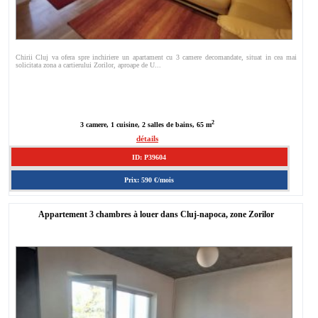
Chirii Cluj va ofera spre inchiriere un apartament cu 3 camere decomandate, situat in cea mai
solicitata zona a cartierului Zorilor, aproape de U...
2
3 camere, 1 cuisine, 2 salles de bains, 65 m
détails
ID: P39604
Prix: 590 €/mois
Appartement 3 chambres à louer dans Cluj-napoca, zone Zorilor