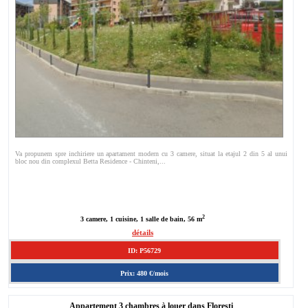
Va propunem spre inchiriere un apartament modern cu 3 camere, situat la etajul 2 din 5 al unui
bloc nou din complexul Betta Residence - Chinteni,...
2
3 camere, 1 cuisine, 1 salle de bain, 56 m
détails
ID: P56729
Prix: 480 €/mois
Appartement 3 chambres à louer dans Floresti