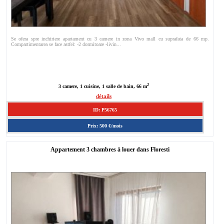
Se ofera spre inchiriere apartament cu 3 camere in zona Vivo mall cu suprafata de 66 mp.
Compartimentarea se face astfel: -2 dormitoare -livin...
2
3 camere, 1 cuisine, 1 salle de bain, 66 m
détails
ID: P56765
Prix: 500 €/mois
Appartement 3 chambres à louer dans Floresti