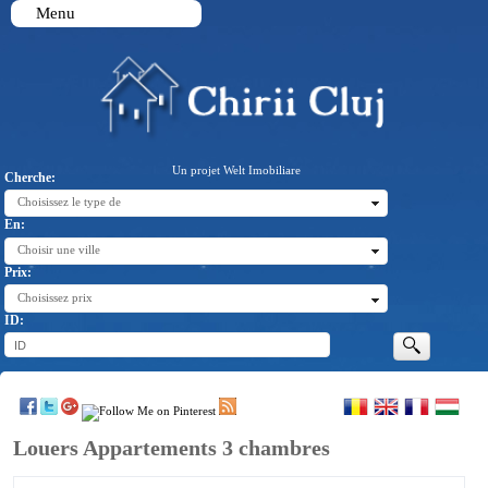
Menu
Un projet Welt Imobiliare
Cherche:
Choisissez le type de
En:
Choisir une ville
Prix:
Choisissez prix
ID:
Louers Appartements 3 chambres