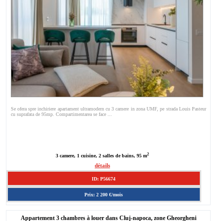
Se ofera spre inchiriere apartament ultramodern cu 3 camere in zona UMF, pe strada Louis Pasteur
cu suprafata de 95mp. Compartimentarea se face ...
2
3 camere, 1 cuisine, 2 salles de bains, 95 m
détails
ID: P56674
Prix: 2 200 €/mois
Appartement 3 chambres à louer dans Cluj-napoca, zone Gheorgheni