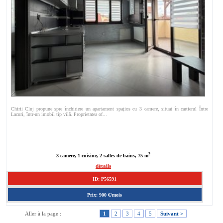
Chirii Cluj propune spre închiriere un apartament spațios cu 3 camere, situat în cartierul Între
Lacuri, într-un imobil tip vilă. Proprietatea of...
2
3 camere, 1 cuisine, 2 salles de bains, 75 m
détails
ID: P56591
Prix: 900 €/mois
Aller à la page :
1
2
3
4
5
Suivant >