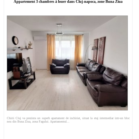
Appartement 3 chambres à louer dans Cluj-napoca, zone Buna Ziua
Chirii Cluj va prezinta un superb apartament de inchiriat, situat la etaj intermediar intr-un bloc
nou din Buna Ziua, zona Fagului. Apartamentul...