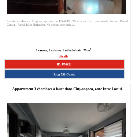
Pozitie excelenta - Plopilor, aproape de USAMV (20 min pe jos), promenada Somes, Parcul
Central, Parcul Iuliu Hatieganu. Va oferim spre inchir...
2
3 camere, 1 cuisine, 1 salle de bain, 75 m
détails
ID: P56621
Prix: 790 €/mois
Appartement 3 chambres à louer dans Cluj-napoca, zone Intre Lacuri