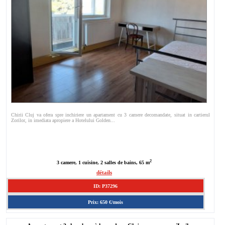
Chirii Cluj va ofera spre inchiriere un apartament cu 3 camere decomandate, situat in cartierul
Zorilor, in imediata apropiere a Hotelului Golden...
2
3 camere, 1 cuisine, 2 salles de bains, 65 m
détails
ID: P37296
Prix: 650 €/mois