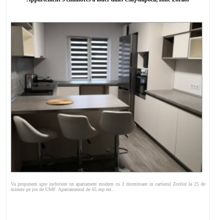
Va propunem spre inchiriere un apartament modern cu 3 dormitoare in cartierul Zorilor la 25 de
minute pe jos de UMF. Apartamentul de 65 mp est...