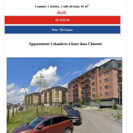
2
3 camere, 1 cuisine, 1 salle de bain, 65 m
détails
ID: P56749
Prix: 750 €/mois
Appartement 3 chambres à louer dans Chinteni