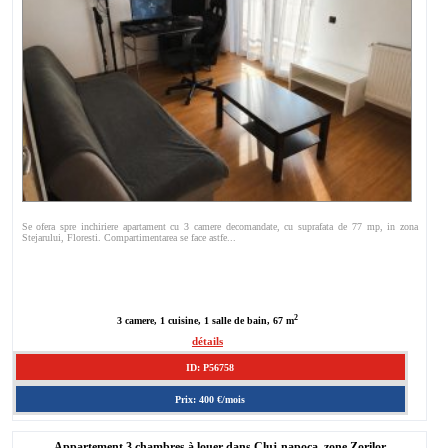
Se ofera spre inchiriere apartament cu 3 camere decomandate, cu suprafata de 77 mp, in zona
Stejarului, Floresti. Compartimentarea se face astfe...
2
3 camere, 1 cuisine, 1 salle de bain, 67 m
détails
ID: P56758
Prix: 400 €/mois
Appartement 3 chambres à louer dans Cluj-napoca, zone Zorilor