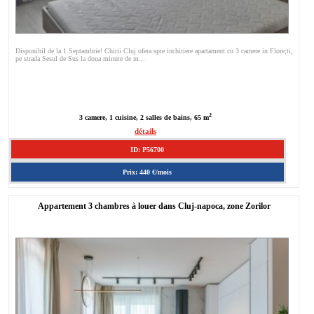
Disponibil de la 1 Septambrie! Chirii Cluj ofera spre inchiriere apartament cu 3 camere in Flore;ti,
pe strada Sesul de Sus la doua minute de m...
2
3 camere, 1 cuisine, 2 salles de bains, 65 m
détails
ID: P56700
Prix: 440 €/mois
Appartement 3 chambres à louer dans Cluj-napoca, zone Zorilor