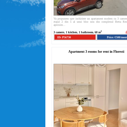
Va propunem spre inchiriere un apartament modern cu 3 camere,
etajul 2 din 5 al unui bloc nou din complexul Betta Resi
aproxim...
2
d
3 camere, 1 kitchen, 1 bathroom, 60 m
ID: P56730
Price: €500/mon
Apartment 3 rooms for rent in Floresti