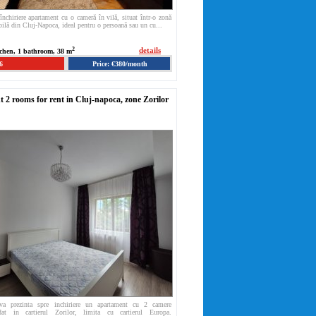
închiriere apartament cu o cameră în vilă, situat într-o zonă
bilă din Cluj-Napoca, ideal pentru o persoană sau un cu...
2
details
tchen, 1 bathroom, 38 m
6
Price: €380/month
 2 rooms for rent in Cluj-napoca, zone Zorilor
va prezinta spre inchiriere un apartament cu 2 camere
at in cartierul Zorilor, limita cu cartierul Europa.