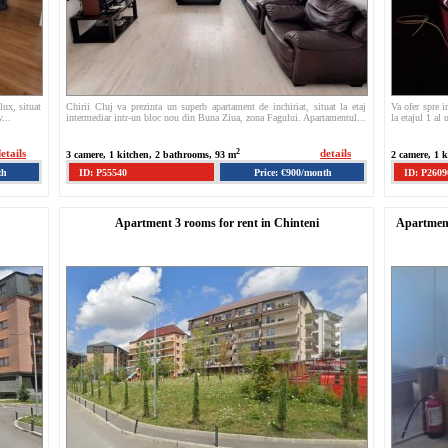
lux, situat
Chirii Cluj va prezinta un superb apartament de inchiriat, situat la etaj
Va ofer spre 
...
intermediar intr-un bloc nou din Buna Ziua, zona Fagului. Apartamentul...
la etajul 1 al
etails
2
details
3 camere, 1 kitchen, 2 bathrooms, 93 m
2 camere, 1 
th
ID: P55540
Price: €900/month
ID: P2609
Apartment 3 rooms for rent in Chinteni
Apartment