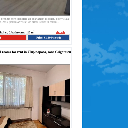
 prezinta spre inchiriere un apartament mobilat, potrivit atat
, cat si pentru activitati de birou, situat in centru...
2
details
kitchen, 2 bathrooms, 110 m
1
Price: €1,300/month
 rooms for rent in Cluj-napoca, zone Grigorescu