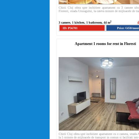
Chirii Cluj ofera spre inchiriere apartament cu 3 camere ultra
Floresti, strada Urusagului, la cateva minute de mijloacele de tra
2
d
3 camere, 1 kitchen, 1 bathroom, 44 m
ID: P56701
Price: €450/mon
Apartment 1 rooms for rent in Floresti
Chirii Cluj ofera spre inchiriere apartament cu o camera, strada 
la 5 minute de mijloacele de transport in comun si facilitati intr-