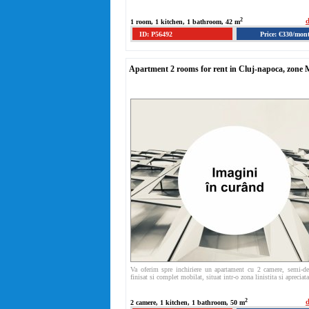
2
d
1 room, 1 kitchen, 1 bathroom, 42 m
ID: P56492
Price: €330/mon
Apartment 2 rooms for rent in Cluj-napoca, zone
Va oferim spre inchiriere un apartament cu 2 camere, semi-d
finisat si complet mobilat, situat intr-o zona linistita si apreciata
2
d
2 camere, 1 kitchen, 1 bathroom, 50 m