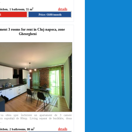
.
2
details
kitchen, 1 bathroom, 55 m
1
Price: €600/month
ent 3 rooms for rent in Cluj-napoca, zone
Gheorgheni
 va ofera spre închiriere un apartament de 3 camere
cu suprafață de 80mp. Living separat de bucătărie, doua
..
2
details
kitchen, 2 bathrooms, 80 m