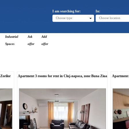
I am searching for:
In:
Choose type
Choose location
Industrial
Ask
Add
Spaces
offer
offer
Zorilor
Apartment 3 rooms for rent in Cluj-napoca, zone Buna Ziua
Apartment 