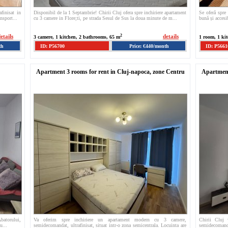
finisat in
Disponibil de la 1 Septambrie! Chirii Cluj ofera spre inchiriere apartament
Se oferă spre 
nsport...
cu 3 camere in Flore;ti, pe strada Sesul de Sus la doua minute de m...
bună și accesi
etails
2
details
3 camere, 1 kitchen, 2 bathrooms, 65 m
1 room, 1 ki
th
ID: P56700
Price: €440/month
ID: P5661
Apartment 3 rooms for rent in Cluj-napoca, zone Centru
Apartment
Abatorului,
Va oferim spre inchiriere un apartament modern cu 3 camere,
Chirii Cluj 
u...
semidecomandat, ultrafinisat, situat intr-o zona semicentrala. Locuinta are
semidecomand