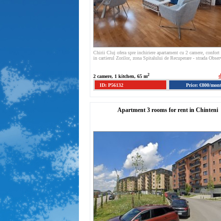
Chirii Cluj ofera spre inchiriere apartament cu 2 camere, confort 
in cartierul Zorilor, zona Spitalului de Recuperare - strada Observ
2
d
2 camere, 1 kitchen, 65 m
ID: P56132
Price: €800/mon
Apartment 3 rooms for rent in Chinteni