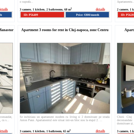
o suprafa...
Apartamentu..
etails
2
details
3 camere, 1 kitchen, 2 bathrooms, 68 m
2 camere, 1 
th
ID: P56409
Price: €800/month
ID: P5628
 Manastur
Apartment 3 rooms for rent in Cluj-napoca, zone Centru
Apartm
ecomandat,
Se inchiriaza un apartament modern cu living si 2 dormitoare pe strada
Chirii Cluj
, cu s...
Anton Pann. Apartamentul este situat intr-un bloc nou la etajul 2. ...
decomandate 
dormitoare și.
etails
2
details
3 camere, 1 kitchen, 1 bathroom, 65 m
3 camere, 1 