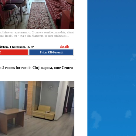
inchiriere un apartament cu 2 camere semidecomandate, situat
 unui imobil cu 4 etaje din Manastur, pe nou asfaltata st...
2
details
kitchen, 1 bathroom, 56 m
0
Price: €500/month
 5 rooms for rent in Cluj-napoca, zone Centru