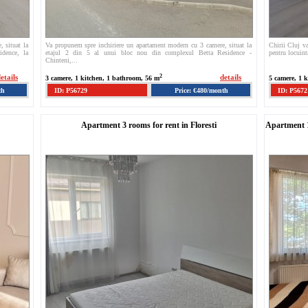
 situat la
Va propunem spre inchiriere un apartament modern cu 3 camere, situat la
Chirii Cluj va
dence, la
etajul 2 din 5 al unui bloc nou din complexul Betta Residence -
pentru locuinta
Chinteni,...
etails
2
details
3 camere, 1 kitchen, 1 bathroom, 56 m
5 camere, 1 
th
ID: P56729
Price: €480/month
ID: P5672
Apartment 3 rooms for rent in Floresti
Apartment 1