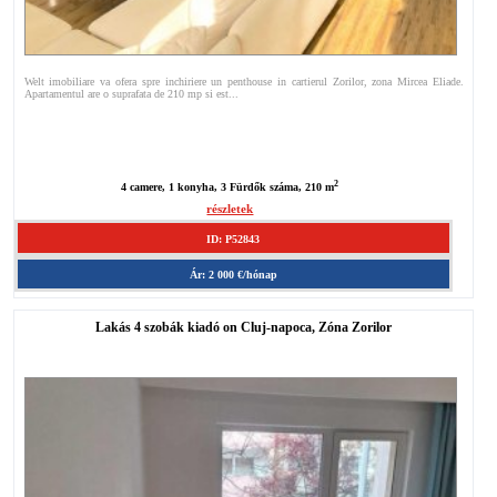
Welt imobiliare va ofera spre inchiriere un penthouse in cartierul Zorilor, zona Mircea Eliade.
Apartamentul are o suprafata de 210 mp si est...
2
4 camere, 1 konyha, 3 Fürdők száma, 210 m
részletek
ID: P52843
Ár: 2 000 €/hónap
Lakás 4 szobák kiadó on Cluj-napoca, Zóna Zorilor