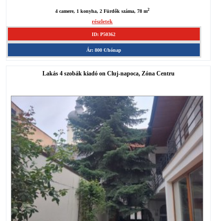
2
4 camere, 1 konyha, 2 Fürdők száma, 78 m
részletek
ID: P50362
Ár: 800 €/hónap
Lakás 4 szobák kiadó on Cluj-napoca, Zóna Centru