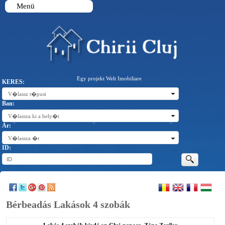
Menü
Egy projekt Welt Imobiliare
KERES:
V�lassz t�pust
Ban:
V�lassza ki a hely�t
Ár:
V�lassza �r
ID:
Bérbeadás Lakások 4 szobák