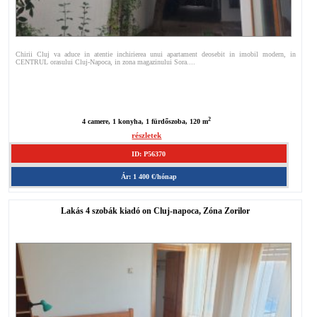
Chirii Cluj va aduce in atentie inchirierea unui apartament deosebit in imobil modern, in
CENTRUL orasului Cluj-Napoca, in zona magazinului Sora....
2
4 camere, 1 konyha, 1 fürdőszoba, 120 m
részletek
ID: P56370
Ár: 1 400 €/hónap
Lakás 4 szobák kiadó on Cluj-napoca, Zóna Zorilor