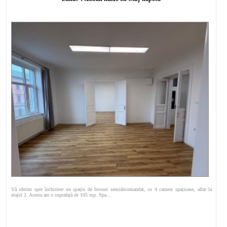
Vă oferim spre închiriere un spațiu de birouri semidecomandat, cu 4 camere spațioase, aflat la
etajul 2. Acesta are o suprafață de 105 mp. Spa...