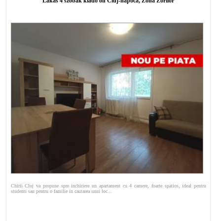
Lakás 4 szobák kiadó on Cluj-napoca, Zóna Zorilor
Chirii Cluj va propune spre inchiriere un apartament cu 4 camere, foarte spatios, ideal pentru
studenti sau pentru o familie in cautarea unui loc...