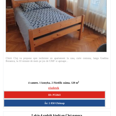
Chirii Cluj va propune spre inchiriere un apartament la casa, curte comuna, langa Gradina
Botanica, la 10 minute de mers pe jos de UMF si aproape...
2
4 camere, 1 konyha, 2 Fürdők száma, 120 m
részletek
ID: P55843
Ár: 1 050 €/hónap
Lakás 4 szobák kiadó on Cluj-napoca