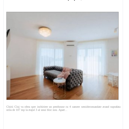
Chirii Cluj va ofera spre inchiriere un penthouse cu 4 camere semidecomandate avand suprafata
utila de 107 mp la etajul 3 al unui bloc nou. Apart...