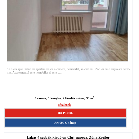
Se ofera spre inchiriere apartament cu 4 camere, nemobilat, in cartierul Zorilor cu o suprafata de 95
mp. Apartementul este nemobilat si este c...
2
4 camere, 1 konyha, 2 Fürdők száma, 95 m
részletek
ID: P51506
Ár: 600 €/hónap
Lakás 4 szobák kiadó on Cluj-napoca, Zóna Zorilor