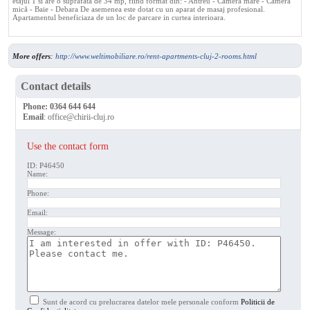
etajul 1 si are o suprafata de 34 mp, fiind format din: - Antreu - Camera mare - Camera
mică - Baie - Debara De asemenea este dotat cu un aparat de masaj profesional.
Apartamentul beneficiaza de un loc de parcare in curtea interioara.
More offers
:
http://www.weltimobiliare.ro/rent-apartments-cluj-2-rooms.html
Contact details
Phone:
0364 644 644
Email
:
office@chirii-cluj.ro
Use the contact form
ID: P46450
Name:
Phone:
Email:
Message:
Sunt de acord cu prelucrarea datelor mele personale conform
Politicii de