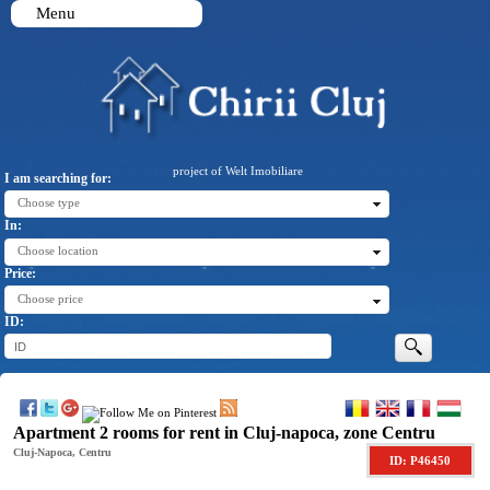
Menu
project of Welt Imobiliare
I am searching for:
Choose type
In:
Choose location
Price:
Choose price
ID:
Apartment 2 rooms for rent in Cluj-napoca, zone Centru
Cluj-Napoca, Centru
ID: P46450