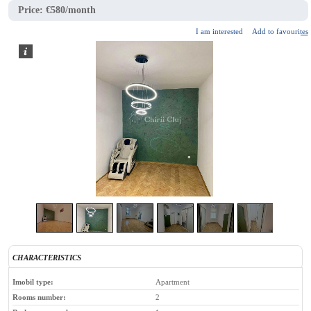
Price:
€580/month
I am interested
Add to favourites
2
/
10
CHARACTERISTICS
Imobil type:
Apartment
Rooms number:
2