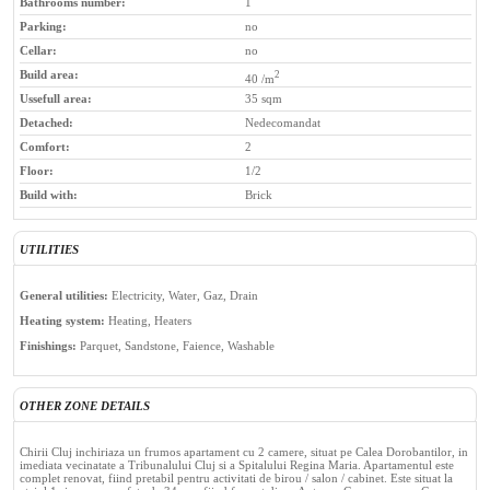
Bathrooms number:
1
Parking:
no
Cellar:
no
Build area:
2
40 /m
Ussefull area:
35 sqm
Detached:
Nedecomandat
Comfort:
2
Floor:
1/2
Build with:
Brick
UTILITIES
General utilities:
Electricity, Water, Gaz, Drain
Heating system:
Heating, Heaters
Finishings:
Parquet, Sandstone, Faience, Washable
OTHER ZONE DETAILS
Chirii Cluj inchiriaza un frumos apartament cu 2 camere, situat pe Calea Dorobantilor, in
imediata vecinatate a Tribunalului Cluj si a Spitalului Regina Maria. Apartamentul este
complet renovat, fiind pretabil pentru activitati de birou / salon / cabinet. Este situat la