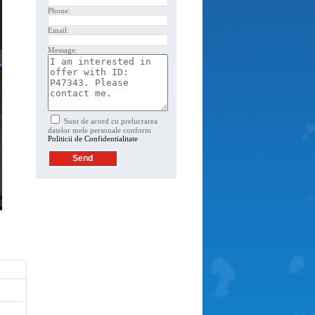
Phone:
Email:
Message:
Sunt de acord cu prelucrarea
datelor mele personale conform
Politicii de Confidentialitate