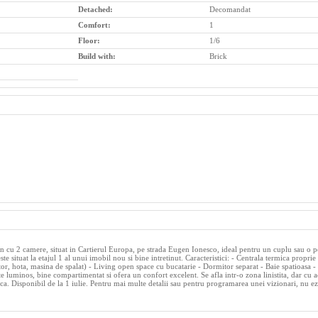
Detached:
Decomandat
Comfort:
1
Floor:
1/6
Build with:
Brick
n cu 2 camere, situat in Cartierul Europa, pe strada Eugen Ionesco, ideal pentru un cuplu sau o 
e situat la etajul 1 al unui imobil nou si bine intretinut. Caracteristici: - Centrala termica proprie 
uptor, hota, masina de spalat) - Living open space cu bucatarie - Dormitor separat - Baie spatioasa 
e luminos, bine compartimentat si ofera un confort excelent. Se afla intr-o zona linistita, dar cu a
ca. Disponibil de la 1 iulie. Pentru mai multe detalii sau pentru programarea unei vizionari, nu ezi