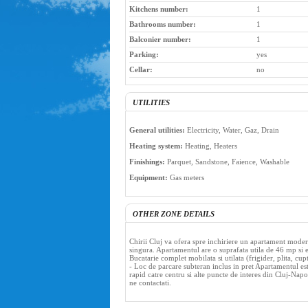
Kitchens number:
1
Bathrooms number:
1
Balconier number:
1
Parking:
yes
Cellar:
no
UTILITIES
General utilities:
Electricity, Water, Gaz, Drain
Heating system:
Heating, Heaters
Finishings:
Parquet, Sandstone, Faience, Washable
Equipment:
Gas meters
OTHER ZONE DETAILS
Chirii Cluj va ofera spre inchiriere un apartament moder
singura. Apartamentul are o suprafata utila de 46 mp si est
Bucatarie complet mobilata si utilata (frigider, plita, c
- Loc de parcare subteran inclus in pret Apartamentul est
rapid catre centru si alte puncte de interes din Cluj-Napo
ne contactati.