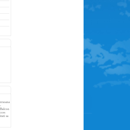
persoana
-
- Balcon
cces
tati sa