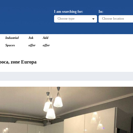
I am searching for:
In:
Choose type
Choose location
Industrial
Ask
Add
Spaces
offer
offer
apoca, zone Europa