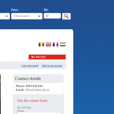
Price:
ID:
Choose price
ID: P47343
I am interested
Add to favourites
Contact details
Phone:
0364 644 644
Email
:
office@chirii-cluj.ro
Use the contact form
ID: P47343
Name: