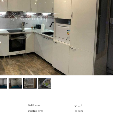
Build area:
2
55 /m
Ussefull area:
46 sqm