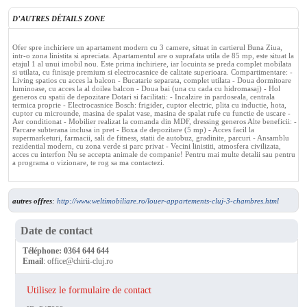
D’AUTRES DÉTAILS ZONE
Ofer spre inchiriere un apartament modern cu 3 camere, situat in cartierul Buna Ziua,
intr-o zona linistita si apreciata. Apartamentul are o suprafata utila de 85 mp, este situat la
etajul 1 al unui imobil nou. Este prima inchiriere, iar locuinta se preda complet mobilata
si utilata, cu finisaje premium si electrocasnice de calitate superioara. Compartimentare: -
Living spatios cu acces la balcon - Bucatarie separata, complet utilata - Doua dormitoare
luminoase, cu acces la al doilea balcon - Doua bai (una cu cada cu hidromasaj) - Hol
generos cu spatii de depozitare Dotari si facilitati: - Incalzire in pardoseala, centrala
termica proprie - Electrocasnice Bosch: frigider, cuptor electric, plita cu inductie, hota,
cuptor cu microunde, masina de spalat vase, masina de spalat rufe cu functie de uscare -
Aer conditionat - Mobilier realizat la comanda din MDF, dressing generos Alte beneficii: -
Parcare subterana inclusa in pret - Boxa de depozitare (5 mp) - Acces facil la
supermarketuri, farmacii, sali de fitness, statii de autobuz, gradinite, parcuri - Ansamblu
rezidential modern, cu zona verde si parc privat - Vecini linistiti, atmosfera civilizata,
acces cu interfon Nu se accepta animale de companie! Pentru mai multe detalii sau pentru
a programa o vizionare, te rog sa ma contactezi.
autres offres
:
http://www.weltimobiliare.ro/louer-appartements-cluj-3-chambres.html
Date de contact
Téléphone:
0364 644 644
Email
:
office@chirii-cluj.ro
Utilisez le formulaire de contact