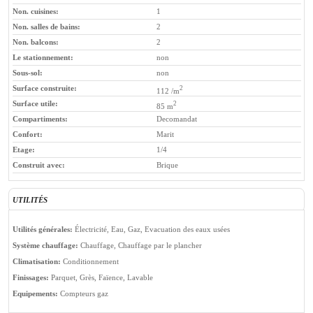
Non. cuisines:
1
Non. salles de bains:
2
Non. balcons:
2
Le stationnement:
non
Sous-sol:
non
Surface construite:
2
112 /m
Surface utile:
2
85 m
Compartiments:
Decomandat
Confort:
Marit
Etage:
1/4
Construit avec:
Brique
UTILITÉS
Utilités générales:
Électricité, Eau, Gaz, Evacuation des eaux usées
Système chauffage:
Chauffage, Chauffage par le plancher
Climatisation:
Conditionnement
Finissages:
Parquet, Grès, Faïence, Lavable
Equipements:
Compteurs gaz