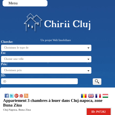
Menu
Un projet Welt Imobiliare
Cherche:
Choisissez le type de
En:
Choisir une ville
Prix:
Choisissez prix
ID:
Appartement 3 chambres à louer dans Cluj-napoca, zone
Buna Ziua
Cluj-Napoca, Buna Ziua
ID: P47282