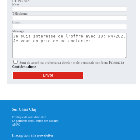
ID: P47282
Nom:
Téléphone:
Email:
Message:
Sunt de acord cu prelucrarea datelor mele personale conform
Politicii de
Confidentialitate
Sur Chirii Cluj
Politique de confidentialité
La politique d'utilisation des cookies
ANPC
Inscription à la newsletter