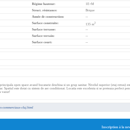
Régime hauteur:
1E+M
Struct. résistance:
Brique
Année de construction:
--
Surface construite:
2
135 m
Surface terrasse:
--
Surface terrain:
--
Surface court:
--
principala open space avand bucatarie deschisa si un grup sanitar. Nivelul superior (etaj retras) es
Spatiul este dotat cu sistem de aer conditionat. Locatia este excelenta si se preteaza perfect pen
a vazut!
es-commerciaux-cluj.html
Inscription à la ne