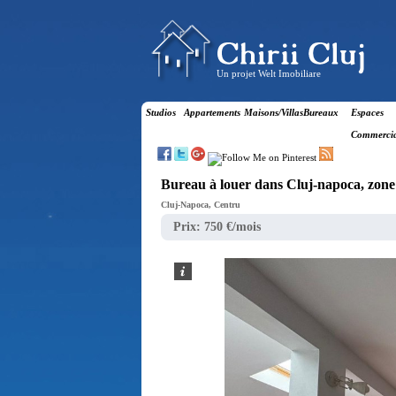
Un projet Welt Imobiliare
Studios
Appartements
Maisons/Villas
Bureaux
Espaces
Commerci
Bureau à louer dans Cluj-napoca, zon
Cluj-Napoca, Centru
Prix:
750 €/mois