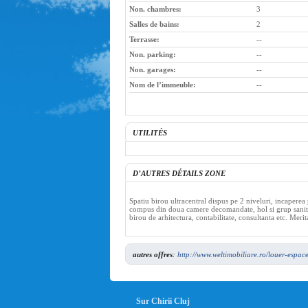
Non. chambres:
3
Salles de bains:
2
Terrasse:
--
Non. parking:
--
Non. garages:
--
Nom de l’immeuble:
--
UTILITÉS
D’AUTRES DÉTAILS ZONE
Spatiu birou ultracentral dispus pe 2 niveluri, incaperea 
compus din doua camere decomandate, hol si grup sanitar. 
birou de arhitectura, contabilitate, consultanta etc. Merit
autres offres
:
http://www.weltimobiliare.ro/louer-espac
Sur Chirii Cluj