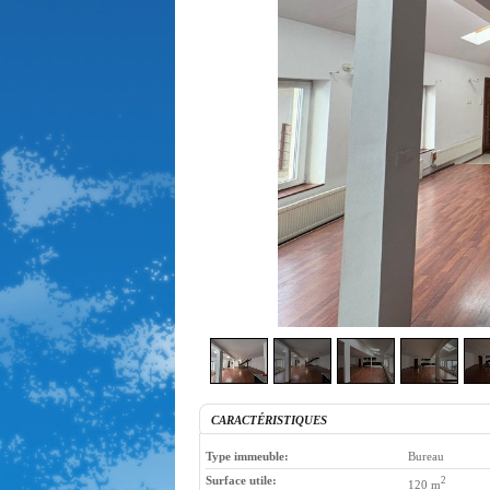
CARACTÉRISTIQUES
Type immeuble:
Bureau
Surface utile:
2
120 m