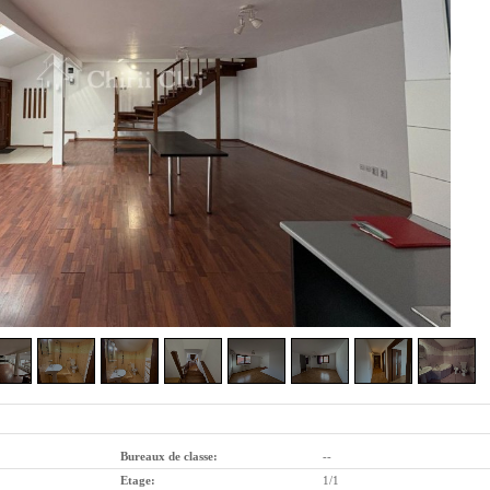
Bureaux de classe:
--
Etage:
1/1