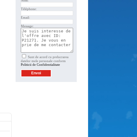
Nom:
Téléphone:
Email:
Message:
Sunt de acord cu prelucrarea
datelor mele personale conform
Politicii de Confidentialitate