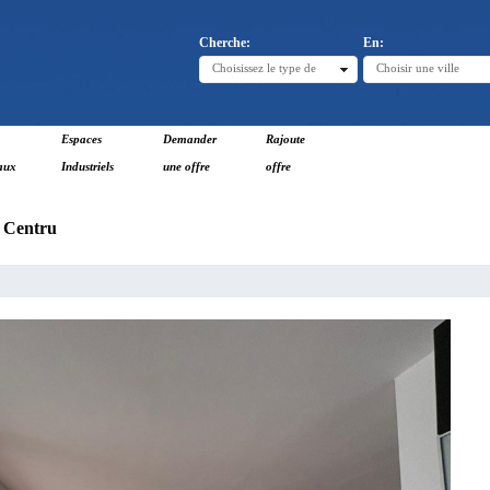
Cherche:
En:
Choisissez le type de
Choisir une ville
Espaces
Demander
Rajoute
aux
Industriels
une offre
offre
e Centru