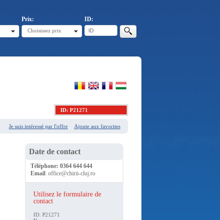
Prix:
ID:
Choisissez prix
ID: P21271
Je suis intéressé par l'offre
Ajoute aux favorites
Date de contact
Téléphone:
0364 644 644
Email
:
office@chirii-cluj.ro
Utilisez le formulaire de
contact
ID: P21271