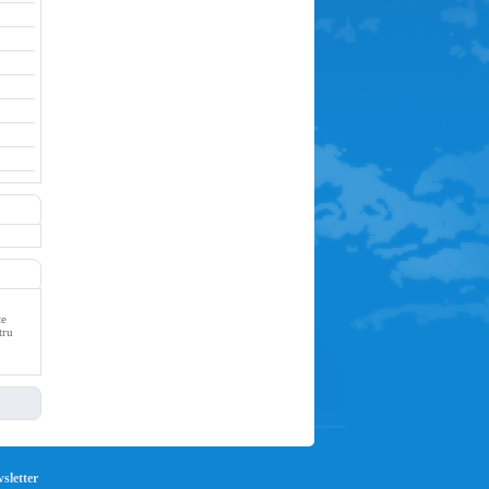
te
tru
wsletter