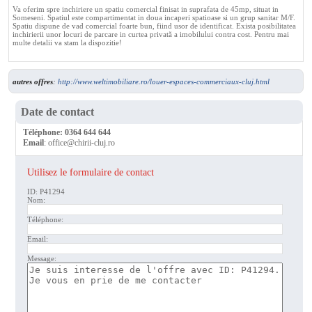
Va oferim spre inchiriere un spatiu comercial finisat in suprafata de 45mp, situat in
Someseni. Spatiul este compartimentat in doua incaperi spatioase si un grup sanitar M/F.
Spatiu dispune de vad comercial foarte bun, fiind usor de identificat. Exista posibilitatea
inchirierii unor locuri de parcare in curtea privată a imobilului contra cost. Pentru mai
multe detalii va stam la dispozitie!
autres offres
:
http://www.weltimobiliare.ro/louer-espaces-commerciaux-cluj.html
Date de contact
Téléphone:
0364 644 644
Email
:
office@chirii-cluj.ro
Utilisez le formulaire de contact
ID: P41294
Nom:
Téléphone:
Email:
Message: