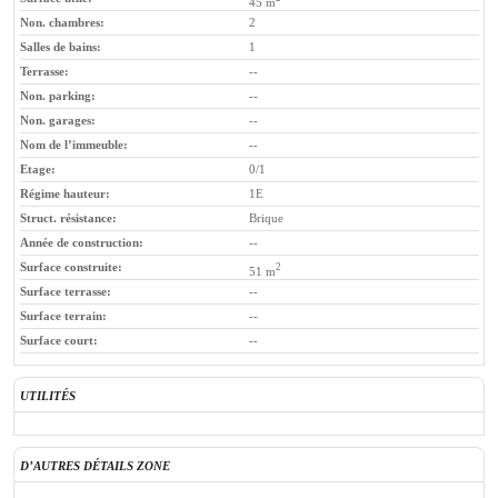
45 m
Non. chambres:
2
Salles de bains:
1
Terrasse:
--
Non. parking:
--
Non. garages:
--
Nom de l’immeuble:
--
Etage:
0/1
Régime hauteur:
1E
Struct. résistance:
Brique
Année de construction:
--
Surface construite:
2
51 m
Surface terrasse:
--
Surface terrain:
--
Surface court:
--
UTILITÉS
D’AUTRES DÉTAILS ZONE