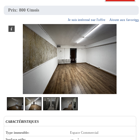
Prix:
800 €/mois
Je suis intéressé par l'offre
Ajoute aux favorites
2
/
4
CARACTÉRISTIQUES
Type immeuble:
Espace Commercial
Surface utile:
2