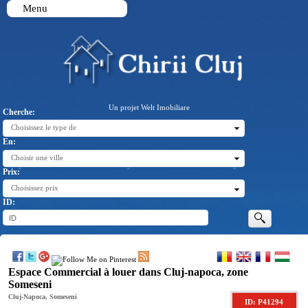
Menu
Un projet Welt Imobiliare
Cherche:
Choisissez le type de
En:
Choisir une ville
Prix:
Choisissez prix
ID:
Espace Commercial à louer dans Cluj-napoca, zone
Someseni
Cluj-Napoca, Someseni
ID: P41294