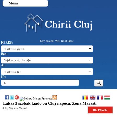
Menü
Egy projekt Welt Imobiliare
KERES:
V�lassz t�pust
Ban:
V�lassza ki a hely�t
Ár:
V�lassza �r
ID:
Lakás 3 szobák kiadó on Cluj-napoca, Zóna Marasti
Cluj-Napoca, Marasti
ID: P45702