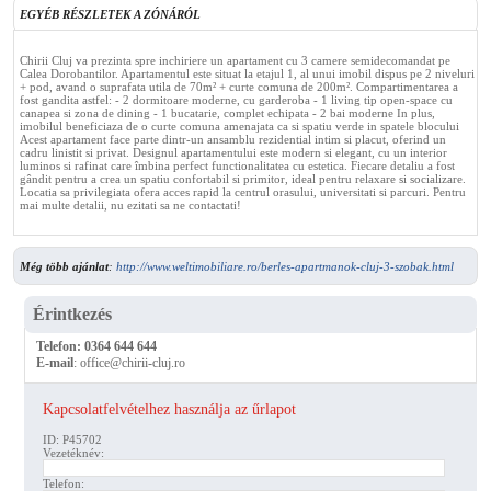
EGYÉB RÉSZLETEK A ZÓNÁRÓL
Chirii Cluj va prezinta spre inchiriere un apartament cu 3 camere semidecomandat pe
Calea Dorobantilor. Apartamentul este situat la etajul 1, al unui imobil dispus pe 2 niveluri
+ pod, avand o suprafata utila de 70m² + curte comuna de 200m². Compartimentarea a
fost gandita astfel: - 2 dormitoare moderne, cu garderoba - 1 living tip open-space cu
canapea si zona de dining - 1 bucatarie, complet echipata - 2 bai moderne In plus,
imobilul beneficiaza de o curte comuna amenajata ca si spatiu verde in spatele blocului
Acest apartament face parte dintr-un ansamblu rezidential intim si placut, oferind un
cadru linistit si privat. Designul apartamentului este modern si elegant, cu un interior
luminos si rafinat care îmbina perfect functionalitatea cu estetica. Fiecare detaliu a fost
gândit pentru a crea un spatiu confortabil si primitor, ideal pentru relaxare si socializare.
Locatia sa privilegiata ofera acces rapid la centrul orasului, universitati si parcuri. Pentru
mai multe detalii, nu ezitati sa ne contactati!
Még több ajánlat
:
http://www.weltimobiliare.ro/berles-apartmanok-cluj-3-szobak.html
Érintkezés
Telefon:
0364 644 644
E-mail
:
office@chirii-cluj.ro
Kapcsolatfelvételhez használja az űrlapot
ID: P45702
Vezetéknév:
Telefon: