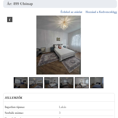
Ár:
899 €/hónap
Érdekel az ajánlat
Hozzáad a Kedvencekhez
5
/
13
JELLEMZŐK
Ingatlan típusa:
Lakás
Szobák száma:
3