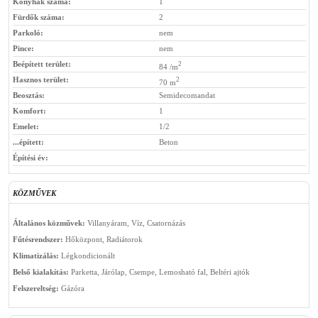
Konyhák száma:
1
Fürdők száma:
2
Parkoló:
nem
Pince:
nem
Beépített terület:
2
84 /m
Hasznos terület:
2
70 m
Beosztás:
Semidecomandat
Komfort:
1
Emelet:
1/2
...épített:
Beton
Építési év:
KÖZMŰVEK
Általános közművek:
Villanyáram, Víz, Csatornázás
Fűtésrendszer:
Hőközpont, Radiátorok
Klimatizálás:
Légkondicionált
Belső kialakítás:
Parketta, Járólap, Csempe, Lemosható fal, Beltéri ajtók
Felszereltség:
Gázóra