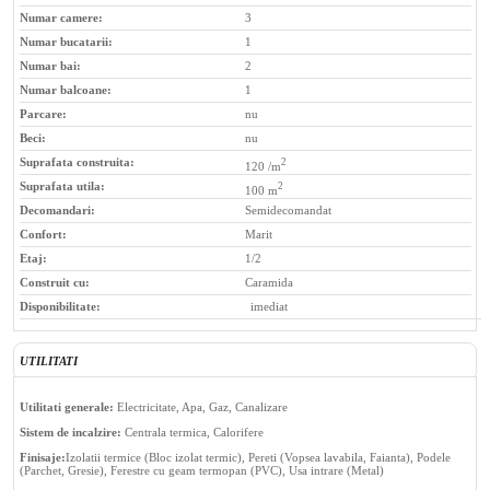
Numar camere:
3
Numar bucatarii:
1
Numar bai:
2
Numar balcoane:
1
Parcare:
nu
Beci:
nu
Suprafata construita:
2
120 /m
Suprafata utila:
2
100 m
Decomandari:
Semidecomandat
Confort:
Marit
Etaj:
1/2
Construit cu:
Caramida
Disponibilitate:
imediat
UTILITATI
Utilitati generale:
Electricitate, Apa, Gaz, Canalizare
Sistem de incalzire:
Centrala termica, Calorifere
Finisaje:
Izolatii termice (Bloc izolat termic), Pereti (Vopsea lavabila, Faianta), Podele
(Parchet, Gresie), Ferestre cu geam termopan (PVC), Usa intrare (Metal)