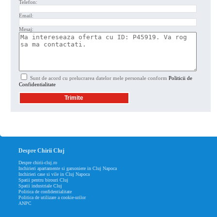
Telefon:
Email:
Mesaj:
Sunt de acord cu prelucrarea datelor mele personale conform
Politicii de
Confidentialitate
Despre Chirii Cluj
Despre chirii-cluj.ro
Inchirieri apartamente si garsoniere in Cluj Napoca
Inchirieri case si vile in Cluj Napoca
Spatii pentru birouri Cluj
Spatii industriale Cluj
Politica de confidentialitate
Politica de utilizare a cookie-urilor
ANPC