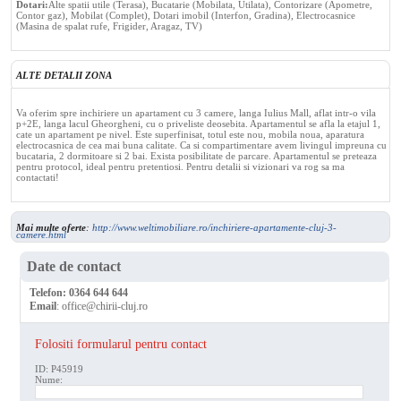
Dotari:
Alte spatii utile (Terasa), Bucatarie (Mobilata, Utilata), Contorizare (Apometre,
Contor gaz), Mobilat (Complet), Dotari imobil (Interfon, Gradina), Electrocasnice
(Masina de spalat rufe, Frigider, Aragaz, TV)
ALTE DETALII ZONA
Va oferim spre inchiriere un apartament cu 3 camere, langa Iulius Mall, aflat intr-o vila
p+2E, langa lacul Gheorgheni, cu o priveliste deosebita. Apartamentul se afla la etajul 1,
cate un apartament pe nivel. Este superfinisat, totul este nou, mobila noua, aparatura
electrocasnica de cea mai buna calitate. Ca si compartimentare avem livingul impreuna cu
bucataria, 2 dormitoare si 2 bai. Exista posibilitate de parcare. Apartamentul se preteaza
pentru protocol, ideal pentru pretentiosi. Pentru detalii si vizionari va rog sa ma
contactati!
Mai multe oferte
:
http://www.weltimobiliare.ro/inchiriere-apartamente-cluj-3-
camere.html
Date de contact
Telefon:
0364 644 644
Email
:
office@chirii-cluj.ro
Folositi formularul pentru contact
ID: P45919
Nume: