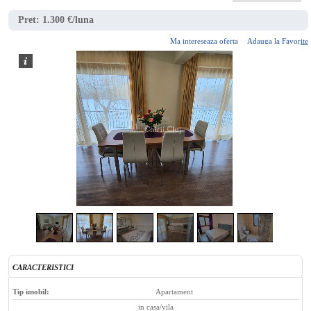
Pret:
1.300 €/luna
Ma intereseaza oferta
Adauga la Favorite
2
/
15
CARACTERISTICI
Tip imobil:
Apartament
in casa/vila