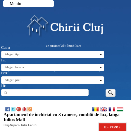
Meniu
un proiect Welt Imobiliare
Caut:
Alegeti tipul
In:
Alegeti locatia
Pret:
Alegeti pret
ID:
Apartament de inchiriat cu 3 camere, conditii de lux, langa
Iulius Mall
Cluj-Napoca, Intre Lacuri
ID: P45919