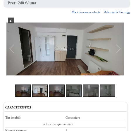
Pret:
240 €/luna
Ma intereseaza oferta
Adauga la Favorite
2
/
7
CARACTERISTICI
Tip imobil:
Garsoniera
in bloc de apartamente
Numar camere:
1