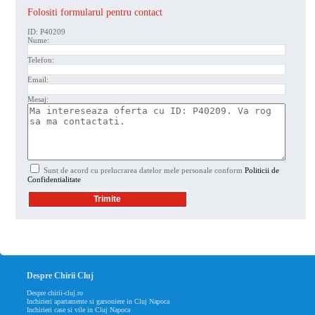
Folositi formularul pentru contact
ID: P40209
Nume:
Telefon:
Email:
Mesaj:
Sunt de acord cu prelucrarea datelor mele personale conform
Politicii de
Confidentialitate
Despre Chirii Cluj
Despre chirii-cluj.ro
Inchirieri apartamente si garsoniere in Cluj Napoca
Inchirieri case si vile in Cluj Napoca