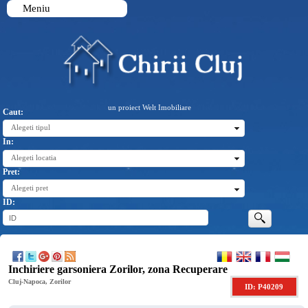
Meniu
un proiect Welt Imobiliare
Caut:
Alegeti tipul
In:
Alegeti locatia
Pret:
Alegeti pret
ID:
Inchiriere garsoniera Zorilor, zona Recuperare
Cluj-Napoca, Zorilor
ID: P40209