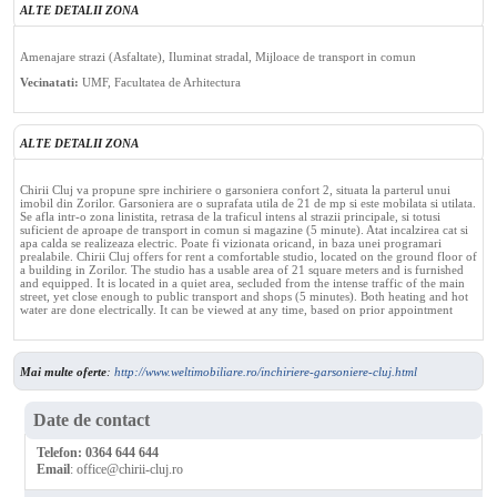
ALTE DETALII ZONA
Amenajare strazi (Asfaltate), Iluminat stradal, Mijloace de transport in comun
Vecinatati:
UMF, Facultatea de Arhitectura
ALTE DETALII ZONA
Chirii Cluj va propune spre inchiriere o garsoniera confort 2, situata la parterul unui
imobil din Zorilor. Garsoniera are o suprafata utila de 21 de mp si este mobilata si utilata.
Se afla intr-o zona linistita, retrasa de la traficul intens al strazii principale, si totusi
suficient de aproape de transport in comun si magazine (5 minute). Atat incalzirea cat si
apa calda se realizeaza electric. Poate fi vizionata oricand, in baza unei programari
prealabile. Chirii Cluj offers for rent a comfortable studio, located on the ground floor of
a building in Zorilor. The studio has a usable area of ​​21 square meters and is furnished
and equipped. It is located in a quiet area, secluded from the intense traffic of the main
street, yet close enough to public transport and shops (5 minutes). Both heating and hot
water are done electrically. It can be viewed at any time, based on prior appointment
Mai multe oferte
:
http://www.weltimobiliare.ro/inchiriere-garsoniere-cluj.html
Date de contact
Telefon:
0364 644 644
Email
:
office@chirii-cluj.ro