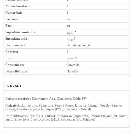
Numar bucatarii:
1
Numar bai:
1
Parcare:
da
Beci:
nu
Suprafata construita:
2
26 /m
Suprafata utila:
2
21 m
Decomandari:
Semidecomandat
Confort:
2
Etaj:
parter/3
Construit cu:
Caramida
Disponibilitate:
imediat
UTILITATI
Utilitati generale:
Electricitate, Apa, Canalizare, Cablu TV
Finisaje:
Izolatii termice (Exterior), Pereti (Vopsea lavabila, Faianta), Podele (Parchet,
Gresie), Ferestre cu geam termopan (PVC), Usa intrare (Metal)
Dotari:
Bucatarie (Mobilata, Utilata), Contorizare (Apometre), Mobilat (Complet), Dotari
imobil (Interfon), Electrocasnice (Masina de spalat rufe, Frigider)