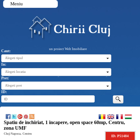
Meniu
un proiect Welt Imobiliare
Caut:
Alegeti tipul
In:
Alegeti locatia
Pret:
Alegeti pret
ID:
Spatiu de inchiriat, 1 incapere, open space 60mp, Centru,
zona UMF
Cluj-Napoca, Centru
ID: P51484