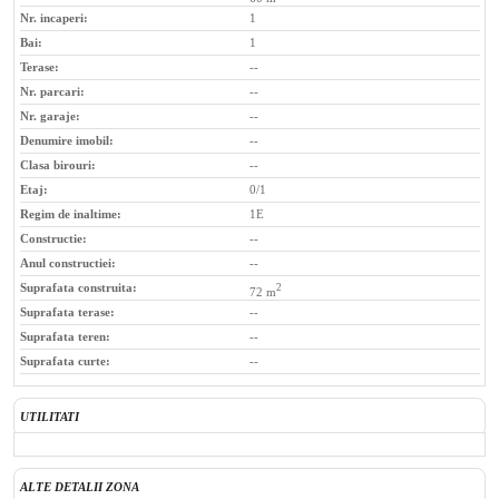
Nr. incaperi:
1
Bai:
1
Terase:
--
Nr. parcari:
--
Nr. garaje:
--
Denumire imobil:
--
Clasa birouri:
--
Etaj:
0/1
Regim de inaltime:
1E
Constructie:
--
Anul constructiei:
--
Suprafata construita:
2
72 m
Suprafata terase:
--
Suprafata teren:
--
Suprafata curte:
--
UTILITATI
ALTE DETALII ZONA