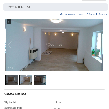
Pret:
600 €/luna
Ma intereseaza oferta
Adauga la Favorite
2
/
3
CARACTERISTICI
Tip imobil:
Birou
Suprafata utila:
2
60 m