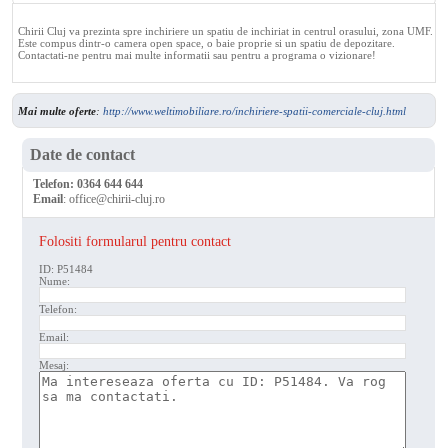
Chirii Cluj va prezinta spre inchiriere un spatiu de inchiriat in centrul orasului, zona UMF.
Este compus dintr-o camera open space, o baie proprie si un spatiu de depozitare.
Contactati-ne pentru mai multe informatii sau pentru a programa o vizionare!
Mai multe oferte
:
http://www.weltimobiliare.ro/inchiriere-spatii-comerciale-cluj.html
Date de contact
Telefon:
0364 644 644
Email
:
office@chirii-cluj.ro
Folositi formularul pentru contact
ID: P51484
Nume:
Telefon:
Email:
Mesaj: